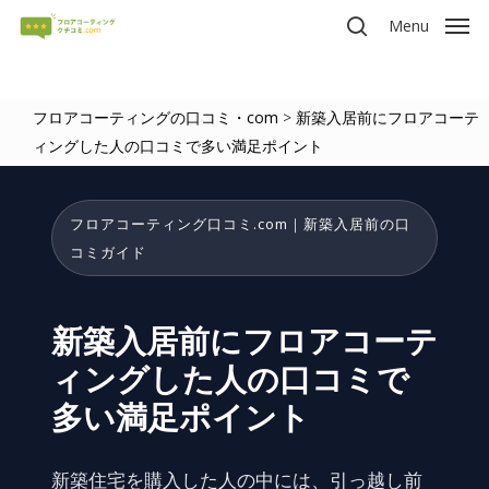
Skip
Menu
to
search
main
content
フロアコーティングの口コミ・com
>
新築入居前にフロアコーテ
ィングした人の口コミで多い満足ポイント
フロアコーティング口コミ.com｜新築入居前の口
コミガイド
新築入居前にフロアコーテ
ィングした人の口コミで
多い満足ポイント
新築住宅を購入した人の中には、引っ越し前