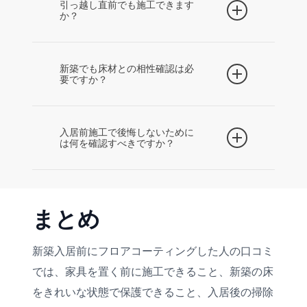
工範囲を確保しやすく、荷物移動の負担が
引っ越し直前でも施工できます
か？
少ない点がメリットです。新築の床をきれ
いな状態で保護しやすい点も評価されてい
施工内容やコーティングの種類によって必
ます。
要な時間が異なります。引き渡し日、施工
新築でも床材との相性確認は必
要ですか？
日、乾燥時間、家具搬入日、引っ越し日を
施工会社に確認しましょう。
必要です。ワックスフリー床材など、床材
によって施工可否や相性確認が必要な場合
入居前施工で後悔しないために
は何を確認すべきですか？
があります。床材名やメーカー名を施工会
社に伝えましょう。
施工日程、施工後の入室可能時間、家具搬
入日、見積り総額、施工範囲、保証内容、
まとめ
床材との相性、サンプル確認を事前に確認
しましょう。
新築入居前にフロアコーティングした人の口コミ
では、家具を置く前に施工できること、新築の床
をきれいな状態で保護できること、入居後の掃除