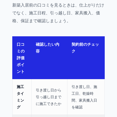
新築入居前の口コミを見るときは、仕上がりだけ
でなく、施工日程、引っ越し日、家具搬入、価
格、保証まで確認しましょう。
口コ
確認したい内
契約前のチェッ
ミの
容
ク
評価
ポイ
ント
施工
引き渡し日、施
引き渡し日から
タイ
工日、乾燥時
引っ越し日まで
ミン
間、家具搬入日
に施工できたか
グ
を確認