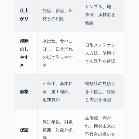
サンプル、施工
仕上
艶感、質感、床
事例、床材名を
がり
材との相性
確認
掃除
水はね、食べこ
日常メンテナン
のし
ぼし、日常汚れ
ス方法、使用で
やす
の拭き取りやす
きる洗剤を確認
さ
さ
㎡単価、基本料
複数社の見積り
価格
金、施工範囲、
を比較し、総額
追加費用
と内訳を確認
生活傷、剥が
保証年数、対象
れ、床材由来の
保証
範囲、対象外条
不具合の扱いを
件