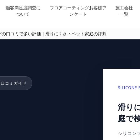
顧客満足度調査に
フロアコーティングお客様ア
施工会社
ついて
ンケート
一覧
グの口コミで多い評価｜滑りにくさ・ペット家庭の評判
別口コミガイド
SILICONE
滑り
庭で
シリコン