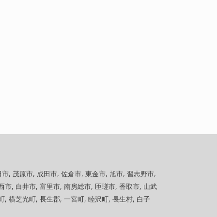
田市, 茂原市, 成田市, 佐倉市, 東金市, 旭市, 習志野市,
西市, 白井市, 富里市, 南房総市, 匝瑳市, 香取市, 山武
町, 横芝光町, 長生郡, 一宮町, 睦沢町, 長生村, 白子