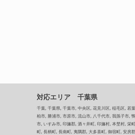
対応エリア 千葉県
千葉, 千葉県, 千葉市, 中央区, 花見川区, 稲毛区, 若葉
柏市, 勝浦市, 市原市, 流山市, 八千代市, 我孫子市, 
市, いすみ市, 印旛郡, 酒々井町, 印旛村, 本埜村, 栄
町, 長柄町, 長南町, 夷隅郡, 大多喜町, 御宿町, 安房