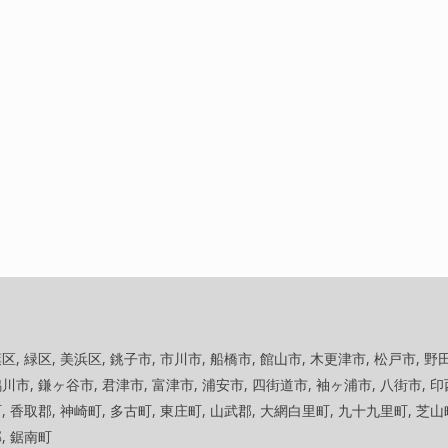
区, 緑区, 美浜区, 銚子市, 市川市, 船橋市, 館山市, 木更津市, 松戸市, 野
鴨川市, 鎌ヶ谷市, 君津市, 富津市, 浦安市, 四街道市, 袖ヶ浦市, 八街市, 印
町, 香取郡, 神崎町, 多古町, 東庄町, 山武郡, 大網白里町, 九十九里町, 芝山
郡, 鋸南町