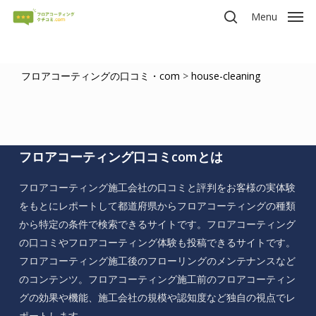
Skip
Menu
to
search
main
content
フロアコーティングの口コミ・com
>
house-cleaning
フロアコーティング口コミcomとは
フロアコーティング施工会社の口コミと評判をお客様の実体験
をもとにレポートして都道府県からフロアコーティングの種類
から特定の条件で検索できるサイトです。フロアコーティング
の口コミやフロアコーティング体験も投稿できるサイトです。
フロアコーティング施工後のフローリングのメンテナンスなど
のコンテンツ。フロアコーティング施工前のフロアコーティン
グの効果や機能、施工会社の規模や認知度など独自の視点でレ
ポートします。