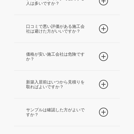
人は多いですか？
フロアコーティング自体に後悔していると
いうより、施工会社選びや事前確認が不足
口コミで悪い評価がある施工会
社は避けた方がいいですか？
して後悔するケースがあります。仕上が
り、価格、保証、床材との相性を事前に確
悪い口コミの内容を確認することが重要で
認することが大切です。
す。対応の問題なのか、仕上がりの好みな
価格が安い施工会社は危険です
か？
のか、価格説明の不足なのかによって判断
が変わります。口コミだけでなく、実際の
安いこと自体が悪いわけではありません。
見積り対応も確認しましょう。
ただし、施工範囲、保証、下地処理、追加
新築入居前はいつから見積りを
取ればよいですか？
費用、アフター対応を確認せずに決めると
後悔につながる場合があります。
引き渡し日と引っ越し日が見えてきた段階
で、早めに相談するのがおすすめです。繁
サンプルは確認した方がよいで
すか？
忙期や土日希望の場合は、施工日程が埋ま
りやすくなります。
光沢感や質感は写真だけでは判断しにくい