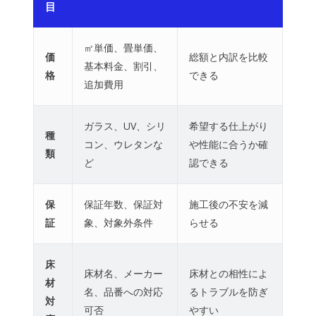
目
㎡単価、畳単価、
価
総額と内訳を比較
基本料金、割引、
格
できる
追加費用
ガラス、UV、シリ
希望する仕上がり
種
コン、ウレタンな
や性能に合うか確
類
ど
認できる
保
保証年数、保証対
施工後の不安を減
証
象、対象外条件
らせる
床
床材名、メーカー
床材との相性によ
材
名、品番への対応
るトラブルを防ぎ
対
可否
やすい