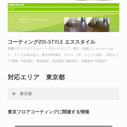
コーティングのS-STYLE エススタイル
無機ガラスフロアコーティングのパイオニア。東京・池袋にショールームあ
り、サンプル送付あり。最大30年保証、ガラス、UV、シリコン対応 。対応エリ
ア 関東・中部地方・東海地方・北陸地方 関西地方・近畿地方 中国地方
対応エリア 東京都
東京都
東京, 東京都, 東京23区, 千代田区, 中央区, 港区, 新宿区, 文
東京フロアコーティングに関連する情報
京区, 台東区, 墨田区, 江東区, 品川区, 目黒区, 大田区, 世田
谷区, 渋谷区, 中野区, 杉並区, 豊島区, 北区, 荒川区, 板橋