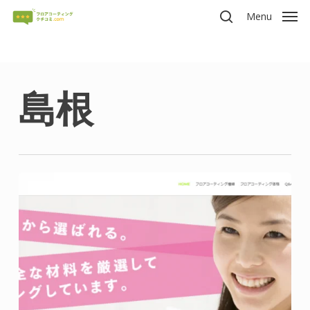
Skip
Menu
to
search
main
content
島根