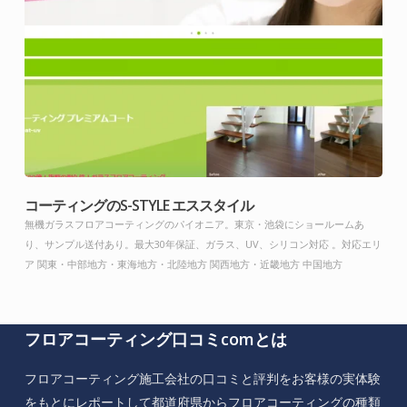
コーティングのS-STYLE エススタイル
無機ガラスフロアコーティングのパイオニア。東京・池袋にショールームあ
り、サンプル送付あり。最大30年保証、ガラス、UV、シリコン対応 。対応エリ
ア 関東・中部地方・東海地方・北陸地方 関西地方・近畿地方 中国地方
フロアコーティング口コミcomとは
フロアコーティング施工会社の口コミと評判をお客様の実体験
をもとにレポートして都道府県からフロアコーティングの種類