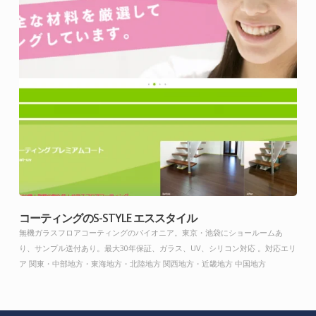
コーティングのS-STYLE エススタイル
無機ガラスフロアコーティングのパイオニア。東京・池袋にショールームあ
り、サンプル送付あり。最大30年保証、ガラス、UV、シリコン対応 。対応エリ
ア 関東・中部地方・東海地方・北陸地方 関西地方・近畿地方 中国地方