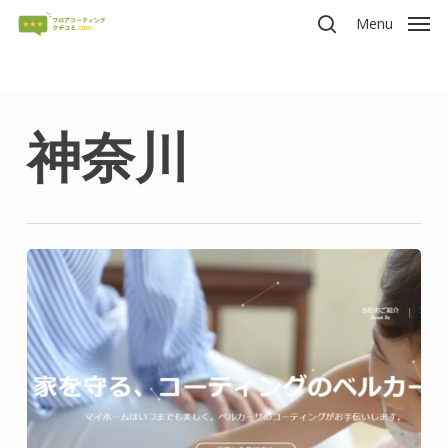
Skip
Menu
to
search
main
content
神奈川